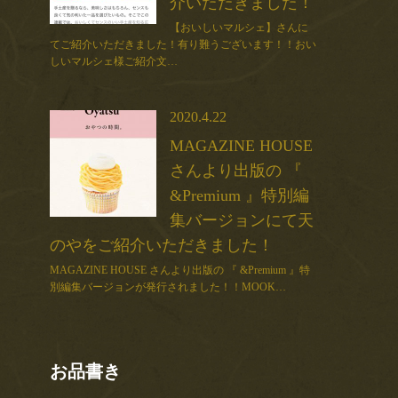
介いただきました！
【おいしいマルシェ】さんに
てご紹介いただきました！有り難うございます！！おい
しいマルシェ様ご紹介文…
2020.4.22
MAGAZINE HOUSE
さんより出版の 『
&Premium 』特別編
集バージョンにて天
のやをご紹介いただきました！
MAGAZINE HOUSE さんより出版の 『 &Premium 』特
別編集バージョンが発行されました！！MOOK…
お品書き