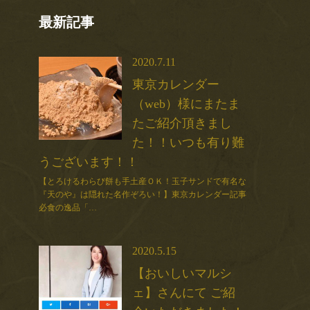
最新記事
2020.7.11
東京カレンダー
（web）様にまたま
たご紹介頂きまし
た！！いつも有り難
うございます！！
【とろけるわらび餅も手土産ＯＫ！玉子サンドで有名な
『天のや』は隠れた名作ぞろい！】東京カレンダー記事
必食の逸品「…
2020.5.15
【おいしいマルシ
ェ】さんにて ご紹