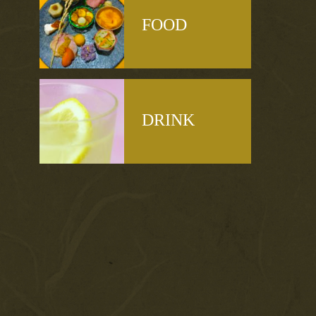
FOOD
DRINK