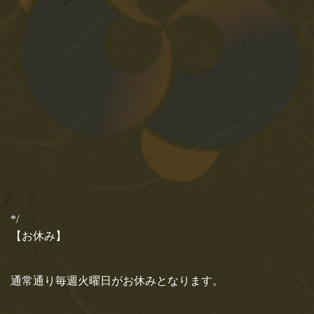
お飲み物
MAGAZINE HOUSE さんより
出版の 『 &Premium 』特別編
お土産
集バージョンにて天のやをご紹介いただき
ました！
メディア情報
MAGAZINE HOUSE さんより出版の 『 &Premium 』特別編集バ
ージョンが発行されました！！MOOK…
店舗情報
2020.4.22
求人情報
エイ出版社 発行の『孤独のス
イーツ』にて天のやをご紹介い
お問い合わせ
ただきました！
*/
エイ出版社 発行の『孤独のスイーツ』 発売予定日：2020年4月
【お休み】
21日 〜ひとりでスイーツを嗜む時間〜…
2020.4.14
通常通り毎週火曜日がお休みとなります。
テレビ東京さん、4月15日(水)18
時25分オンエア「アナタの常識