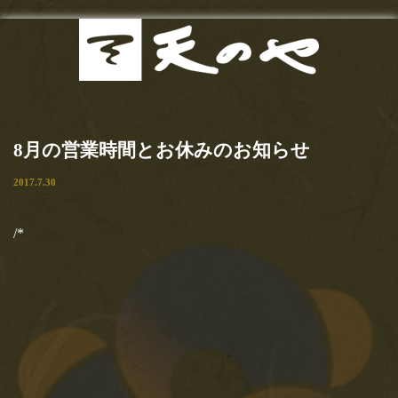
最新
Menu
2020.7.11
お知らせ
東京カレンダー（web）様にま
8月の営業時間とお休みのお知らせ
たまたご紹介頂きました！！い
当店の歴史
2017.7.30
つも有り難うございます！！
お品書き
【とろけるわらび餅も手土産ＯＫ！玉子サンドで有名な『天の
/*
や』は隠れた名作ぞろい！】東京カレンダー記事必食の逸品「…
サンドイッチ
2020.5.15
甘味
【おいしいマルシェ】さんにて
ご紹介いただきました！
お食事
【おいしいマルシェ】さんにてご紹介いただきました！有り難う
ございます！！おいしいマルシェ様ご紹介文…
お土産
2020.4.22