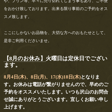
や、プリン等、早々に売り切れてしまう事もあり、ご不便
は、非常識。ソレダメ！」にて天のやがご
をおかけ致しております。出来る限り事前のご予約をオス
紹介されます！
スメ致します。
テレビ東京さん、4月15日(水)18時25分オンエア「アナタの常識
は、非常識。ソレダメ！」“意外と知らないソ…
ここにしかないお品物を、大切な方へのおもたせとして、
是非ご利用くださいませ。
おすすめ記事
【8月のお休み】
火曜日は定休日でござい
登録されている記事はございません。
ます。
8月4日(木)、8日(月)、17(水)18日(木)
となりま
す。お休みは電話が繋がりませんので、早めのご
予約をオススメいたします。いつも沢山のお問合
せ誠にありがとうございます。宜しくお願い申し
上げます。