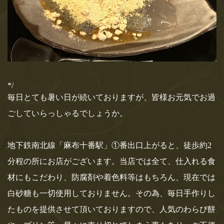
お飲み物
MAGAZINE HOUSE さんより
出版の 『 &Premium 』特別編
お土産
集バージョンにて天のやをご紹介いただき
ました！
メディア情報
MAGAZINE HOUSE さんより出版の 『 &Premium 』特別編集バ
ージョンが発行されました！！MOOK…
店舗情報
*/
毎日とても暑い日が続いておりますが、皆様お元気でお過
2020.4.22
求人情報
ごしていらっしゃるでしょうか。
エイ出版社 発行の『孤独のス
イーツ』にて天のやをご紹介い
お問い合わせ
ただきました！
地下鉄南北線「麻布十番駅」①番出口上がると、徒歩約2
エイ出版社 発行の『孤独のスイーツ』 発売予定日：2020年4月
分程の所にお店がございます。当店では全て、仕入れる食
21日 〜ひとりでスイーツを嗜む時間〜…
材にもこだわり、防腐剤や着色料等はもちろん、現在では
2020.4.14
白砂糖も一切使用しておりません。その為、毎日手作りし
テレビ東京さん、4月15日(水)18
たものを提供させて頂いておりますので、人気のわらび餅
時25分オンエア「アナタの常識