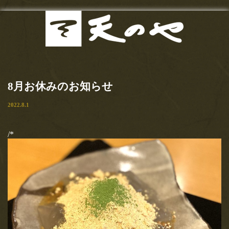
最新
Menu
2020.7.11
お知らせ
東京カレンダー（web）様にま
8月お休みのお知らせ
たまたご紹介頂きました！！い
当店の歴史
2022.8.1
つも有り難うございます！！
お品書き
【とろけるわらび餅も手土産ＯＫ！玉子サンドで有名な『天の
/*
や』は隠れた名作ぞろい！】東京カレンダー記事必食の逸品「…
サンドイッチ
2020.5.15
甘味
【おいしいマルシェ】さんにて
ご紹介いただきました！
お食事
【おいしいマルシェ】さんにてご紹介いただきました！有り難う
ございます！！おいしいマルシェ様ご紹介文…
お土産
2020.4.22