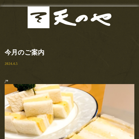
最新
Menu
2020.7.11
お知らせ
東京カレンダー（web）様にま
今月のご案内
たまたご紹介頂きました！！い
当店の歴史
2024.4.5
つも有り難うございます！！
お品書き
【とろけるわらび餅も手土産ＯＫ！玉子サンドで有名な『天の
/*
や』は隠れた名作ぞろい！】東京カレンダー記事必食の逸品「…
サンドイッチ
2020.5.15
甘味
【おいしいマルシェ】さんにて
ご紹介いただきました！
お食事
【おいしいマルシェ】さんにてご紹介いただきました！有り難う
ございます！！おいしいマルシェ様ご紹介文…
お土産
2020.4.22