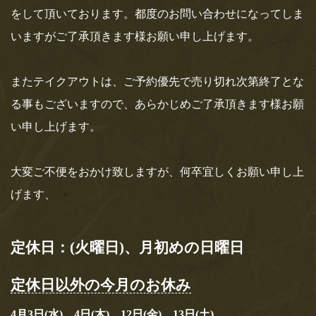
は、非常識。ソレダメ！」にて天のやがご
をして頂いております。都度のお問い合わせになってしま
紹介されます！
いますがご了承頂きます様お願い申し上げます。
テレビ東京さん、4月15日(水)18時25分オンエア「アナタの常識
は、非常識。ソレダメ！」“意外と知らないソ…
またテイクアウトは、ご予約優先で売り切れ次第終了とな
る事もございますので、あらかじめご了承頂きます様お願
おすすめ記事
い申し上げます。
登録されている記事はございません。
大変ご不便をおかけ致しますが、何卒宜しくお願い申し上
げます、
定休日：(火曜日)、月初めの日曜日
定休日以外の今月のお休み
4月3日(水)、4日(木)、12日(金)、13日(土)