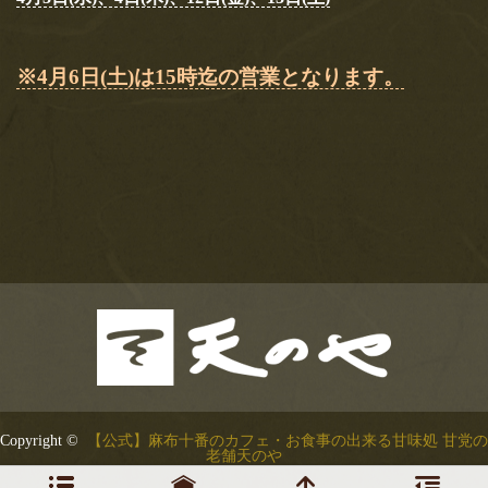
※4月6日(土)は15時迄の営業となります。
Copyright ©
【公式】麻布十番のカフェ・お食事の出来る甘味処 甘党の
老舗天のや