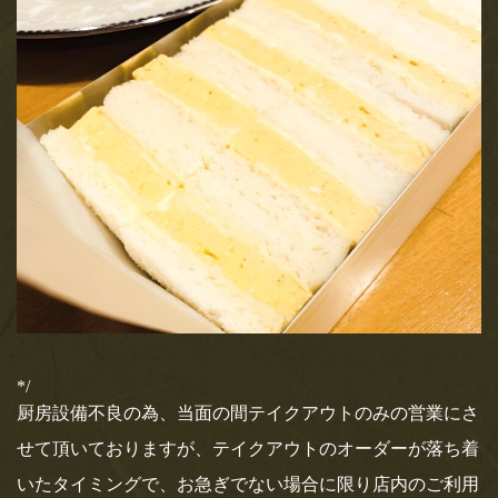
お飲み物
MAGAZINE HOUSE さんより
出版の 『 &Premium 』特別編
お土産
集バージョンにて天のやをご紹介いただき
ました！
メディア情報
MAGAZINE HOUSE さんより出版の 『 &Premium 』特別編集バ
ージョンが発行されました！！MOOK…
店舗情報
2020.4.22
求人情報
エイ出版社 発行の『孤独のス
イーツ』にて天のやをご紹介い
お問い合わせ
ただきました！
エイ出版社 発行の『孤独のスイーツ』 発売予定日：2020年4月
21日 〜ひとりでスイーツを嗜む時間〜…
*/
厨房設備不良の為、当面の間テイクアウトのみの営業にさ
2020.4.14
テレビ東京さん、4月15日(水)18
せて頂いておりますが、テイクアウトのオーダーが落ち着
時25分オンエア「アナタの常識
いたタイミングで、お急ぎでない場合に限り店内のご利用