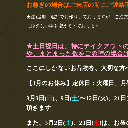
お急ぎの場合はご来店の前にご連絡
★注)追加、追加でお作りしておりますが、ご注
に添えない事も増えてきております。
★土日祝日は、特にテイクアウト
や、まとまった数をご希望の場合
ここにしかないお品物を、大切な
【3月のお休み】定休日：火曜日、月
3月3日(
日
)、9日(
土
)〜12日(火)、2
頂きます。
また、3月2日(
土
)、20日(
水
)は、お昼