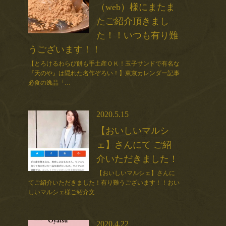
（web）様にまたま
たご紹介頂きまし
た！！いつも有り難
うございます！！
【とろけるわらび餅も手土産ＯＫ！玉子サンドで有名な
『天のや』は隠れた名作ぞろい！】東京カレンダー記事
必食の逸品「…
2020.5.15
【おいしいマルシ
ェ】さんにて ご紹
介いただきました！
【おいしいマルシェ】さんに
てご紹介いただきました！有り難うございます！！おい
しいマルシェ様ご紹介文…
2020.4.22