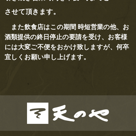
は、非常識。ソレダメ！」にて天のやがご
させて頂きます。
紹介されます！
テレビ東京さん、4月15日(水)18時25分オンエア「アナタの常識
また飲食店はこの期間 時短営業の他、お
は、非常識。ソレダメ！」“意外と知らないソ…
酒類提供の終日停止の要請を受け、お客様
には大変ご不便をおかけ致しますが、何卒
おすすめ記事
宜しくお願い申し上げます。
登録されている記事はございません。