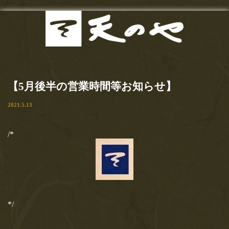
最新
Menu
2020.7.11
お知らせ
東京カレンダー（web）様にま
【5月後半の営業時間等お知らせ】
たまたご紹介頂きました！！い
当店の歴史
2021.5.13
つも有り難うございます！！
お品書き
【とろけるわらび餅も手土産ＯＫ！玉子サンドで有名な『天の
/*
や』は隠れた名作ぞろい！】東京カレンダー記事必食の逸品「…
サンドイッチ
2020.5.15
甘味
【おいしいマルシェ】さんにて
ご紹介いただきました！
お食事
【おいしいマルシェ】さんにてご紹介いただきました！有り難う
*/
ございます！！おいしいマルシェ様ご紹介文…
お土産
2020.4.22