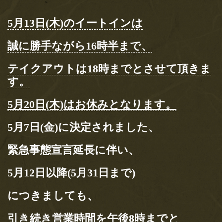
お飲み物
MAGAZINE HOUSE さんより
5月13日(木)のイートインは
出版の 『 &Premium 』特別編
お土産
集バージョンにて天のやをご紹介いただき
誠に勝手ながら16時半まで、
ました！
メディア情報
テイクアウトは18時までとさせて頂きま
MAGAZINE HOUSE さんより出版の 『 &Premium 』特別編集バ
す。
ージョンが発行されました！！MOOK…
店舗情報
2020.4.22
5月20日(木)はお休みとなります。
求人情報
エイ出版社 発行の『孤独のス
5月7日(金)に決定されました、
イーツ』にて天のやをご紹介い
お問い合わせ
ただきました！
緊急事態宣言延長に伴い、
エイ出版社 発行の『孤独のスイーツ』 発売予定日：2020年4月
21日 〜ひとりでスイーツを嗜む時間〜…
5月12日以降(5月31日まで)
2020.4.14
につきましても、
テレビ東京さん、4月15日(水)18
時25分オンエア「アナタの常識
引き続き営業時間を午後8時までと