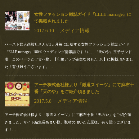
は、非常識。ソレダメ！」にて天のやがご
紹介されます！
女性ファッション雑誌ガイド『ELLE mariage』に
て掲載されました
テレビ東京さん、4月15日(水)18時25分オンエア「アナタの常識
は、非常識。ソレダメ！」“意外と知らないソ…
2017.6.10
メディア情報
ハースト婦人画報社さんが3ヵ月毎に出版する女性ファッション雑誌ガイド
『ELLE mariage』100％ウェディング情報誌です！に、『天のや』玉子サンド
おすすめ記事
唯一このページだけ食べ物。【印象アップ確実なおもたせ8】に掲載頂きまし
た！有り難うございます。…
登録されている記事はございません。
アーチ株式会社様より「厳選スイーツ」にて麻布十
番「天のや」をご紹介頂きました
2017.5.8
メディア情報
アーチ株式会社様より「厳選スイーツ」にて麻布十番「天のや」をご紹介頂
きました。サイト編集長あまい様、取材の頂いた安原様、有り難うございま
す！…