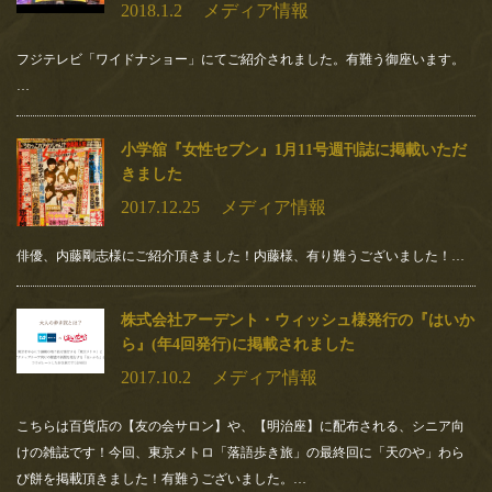
2018.1.2
メディア情報
お飲み物
MAGAZINE HOUSE さんより
フジテレビ「ワイドナショー」にてご紹介されました。有難う御座います。
出版の 『 &Premium 』特別編
お土産
…
集バージョンにて天のやをご紹介いただき
ました！
メディア情報
小学舘『女性セブン』1月11号週刊誌に掲載いただ
MAGAZINE HOUSE さんより出版の 『 &Premium 』特別編集バ
きました
ージョンが発行されました！！MOOK…
店舗情報
2017.12.25
メディア情報
2020.4.22
求人情報
エイ出版社 発行の『孤独のス
俳優、内藤剛志様にご紹介頂きました！内藤様、有り難うございました！…
イーツ』にて天のやをご紹介い
お問い合わせ
ただきました！
株式会社アーデント・ウィッシュ様発行の『はいか
ら』(年4回発行)に掲載されました
エイ出版社 発行の『孤独のスイーツ』 発売予定日：2020年4月
21日 〜ひとりでスイーツを嗜む時間〜…
2017.10.2
メディア情報
2020.4.14
こちらは百貨店の【友の会サロン】や、【明治座】に配布される、シニア向
テレビ東京さん、4月15日(水)18
けの雑誌です！今回、東京メトロ「落語歩き旅」の最終回に「天のや」わら
時25分オンエア「アナタの常識
び餅を掲載頂きました！有難うございました。…