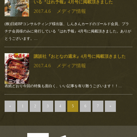
いる『はれ予報』4月号に掲載頂きました
2017.4.6
メディア情報
(株)日経BPコンサルティング様出版、しんきんカードのゴールド会員、プラ
チナ会員様のみに発行している『はれ予報』4月号に掲載頂きました。ありが
とうございます。…
講談社『おとなの週末』4月号に掲載頂きました
2017.4.6
メディア情報
表紙どおり今回の特集も面白く、いい記事を有り難うございます！！…
«
1
2
3
4
5
6
7
»