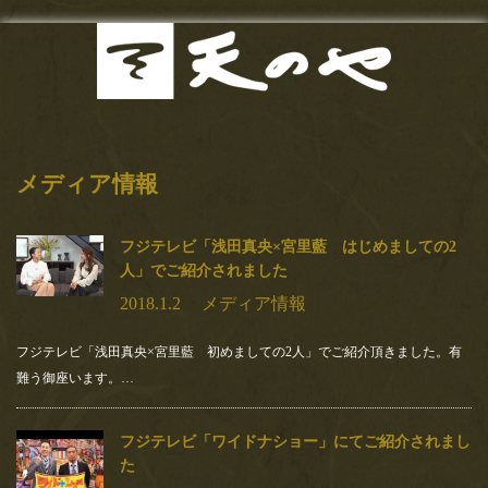
最新記事
Menu
2020.7.11
お知らせ
東京カレンダー（web）様にま
メディア情報
たまたご紹介頂きました！！い
当店の歴史
つも有り難うございます！！
フジテレビ「浅田真央×宮里藍 はじめましての2
お品書き
【とろけるわらび餅も手土産ＯＫ！玉子サンドで有名な『天の
人」でご紹介されました
や』は隠れた名作ぞろい！】東京カレンダー記事必食の逸品「…
2018.1.2
メディア情報
サンドイッチ
2020.5.15
フジテレビ「浅田真央×宮里藍 初めましての2人」でご紹介頂きました。有
甘味
【おいしいマルシェ】さんにて
難う御座います。…
ご紹介いただきました！
お食事
【おいしいマルシェ】さんにてご紹介いただきました！有り難う
フジテレビ「ワイドナショー」にてご紹介されまし
ございます！！おいしいマルシェ様ご紹介文…
お土産
た
2020.4.22