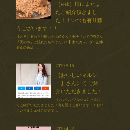
（web）様にまたま
たご紹介頂きまし
た！！いつも有り難
うございます！！
【とろけるわらび餅も手土産ＯＫ！玉子サンドで有名な
『天のや』は隠れた名作ぞろい！】東京カレンダー記事
必食の逸品「…
2020.5.15
【おいしいマルシ
ェ】さんにて ご紹
介いただきました！
【おいしいマルシェ】さんに
てご紹介いただきました！有り難うございます！！おい
しいマルシェ様ご紹介文…
2020.4.22