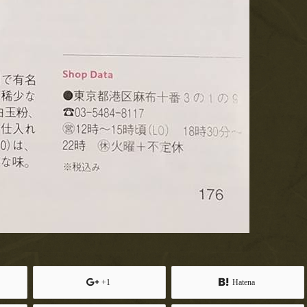
+1
Hatena