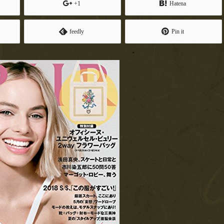
+1
Hatena
feedly
Pin it