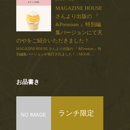
MAGAZINE HOUSE
さんより出版の 『
&Premium 』特別編
集バージョンにて天
のやをご紹介いただきました！
MAGAZINE HOUSE さんより出版の 『 &Premium 』特
別編集バージョンが発行されました！！MOOK…
お品書き
ランチ限定