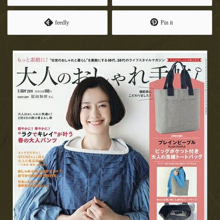
お飲み物
MAGAZINE HOUSE さんより
feedly
Pin it
出版の 『 &Premium 』特別編
お土産
集バージョンにて天のやをご紹介いただき
ました！
メディア情報
MAGAZINE HOUSE さんより出版の 『 &Premium 』特別編集バ
ージョンが発行されました！！MOOK…
店舗情報
2020.4.22
求人情報
エイ出版社 発行の『孤独のス
イーツ』にて天のやをご紹介い
お問い合わせ
ただきました！
エイ出版社 発行の『孤独のスイーツ』 発売予定日：2020年4月
21日 〜ひとりでスイーツを嗜む時間〜…
2020.4.14
テレビ東京さん、4月15日(水)18
時25分オンエア「アナタの常識