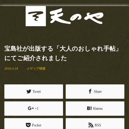
最新
Menu
2020.7.11
お知らせ
東京カレンダー（web）様にま
宝島社が出版する「大人のおしゃれ手帖」
たまたご紹介頂きました！！い
当店の歴史
にてご紹介されました
つも有り難うございます！！
お品書き
2018.4.18
メディア情報
【とろけるわらび餅も手土産ＯＫ！玉子サンドで有名な『天の
や』は隠れた名作ぞろい！】東京カレンダー記事必食の逸品「…
サンドイッチ
2020.5.15
Tweet
Share
甘味
【おいしいマルシェ】さんにて
ご紹介いただきました！
+1
Hatena
お食事
【おいしいマルシェ】さんにてご紹介いただきました！有り難う
ございます！！おいしいマルシェ様ご紹介文…
お土産
Pocket
RSS
2020.4.22