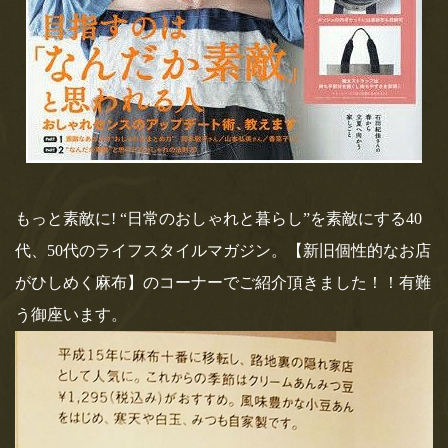
は、非常識。ソレダメ！」にて天のやがご
紹介されます！
テレビ東京さん、4月15日(水)18時25分オンエア「アナタの常識
は、非常識。ソレダメ！」“意外と知らないソ…
おすすめ記事
もっと素敵に! “日常のおしゃれと暮らし”を素敵にする40
登録されている記事はございません。
代、50代のライフスタイルマガジン。【新旧個性的なお店
がひしめく麻布】のコーナーでご紹介頂きました！！有難
う御座います。