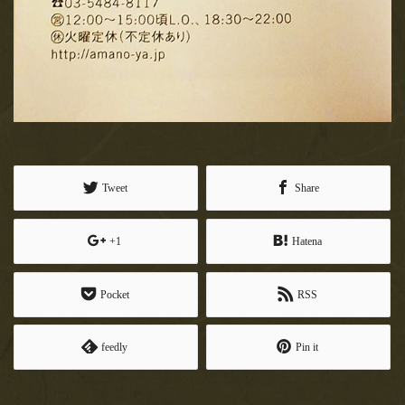
Tweet
Share
+1
Hatena
Pocket
RSS
feedly
Pin it