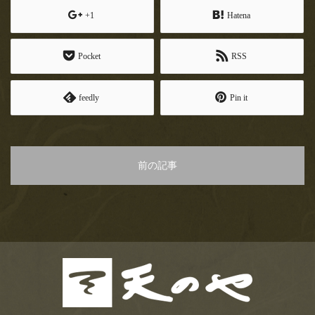
は、非常識。ソレダメ！」にて天のやがご
+1
Hatena
紹介されます！
テレビ東京さん、4月15日(水)18時25分オンエア「アナタの常識
Pocket
RSS
は、非常識。ソレダメ！」“意外と知らないソ…
feedly
Pin it
おすすめ記事
前の記事
登録されている記事はございません。