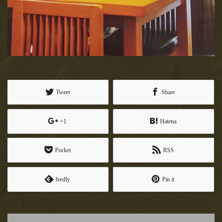
Tweet
Share
+1
Hatena
Pocket
RSS
feedly
Pin it