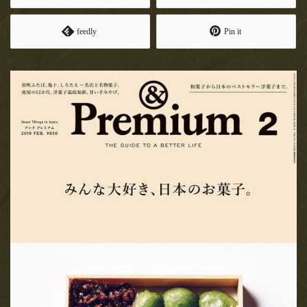
お飲み物
MAGAZINE HOUSE さんより
feedly
Pin it
出版の 『 &Premium 』特別編
お土産
集バージョンにて天のやをご紹介いただき
ました！
メディア情報
MAGAZINE HOUSE さんより出版の 『 &Premium 』特別編集バ
ージョンが発行されました！！MOOK…
店舗情報
2020.4.22
求人情報
エイ出版社 発行の『孤独のス
イーツ』にて天のやをご紹介い
お問い合わせ
ただきました！
エイ出版社 発行の『孤独のスイーツ』 発売予定日：2020年4月
21日 〜ひとりでスイーツを嗜む時間〜…
2020.4.14
テレビ東京さん、4月15日(水)18
時25分オンエア「アナタの常識