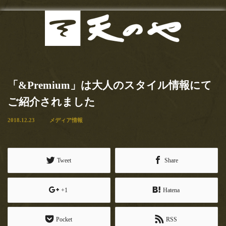
最新
Menu
2020.7.11
お知らせ
東京カレンダー（web）様にま
「&Premium」は大人のスタイル情報にて
たまたご紹介頂きました！！い
当店の歴史
ご紹介されました
つも有り難うございます！！
お品書き
2018.12.23
メディア情報
【とろけるわらび餅も手土産ＯＫ！玉子サンドで有名な『天の
や』は隠れた名作ぞろい！】東京カレンダー記事必食の逸品「…
サンドイッチ
2020.5.15
Tweet
Share
甘味
【おいしいマルシェ】さんにて
ご紹介いただきました！
+1
Hatena
お食事
【おいしいマルシェ】さんにてご紹介いただきました！有り難う
ございます！！おいしいマルシェ様ご紹介文…
お土産
Pocket
RSS
2020.4.22