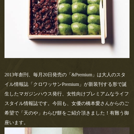
は、非常識。ソレダメ！」にて天のやがご
紹介されます！
テレビ東京さん、4月15日(水)18時25分オンエア「アナタの常識
は、非常識。ソレダメ！」“意外と知らないソ…
おすすめ記事
登録されている記事はございません。
2013年創刊、毎月20日発売の「&Premium」は大人のスタ
イル情報誌「クロワッサンPremium」が新装刊する形で誕
生したマガジンハウス発行、女性向けプレミアムなライフ
スタイル情報誌です。今回も、女優の橋本愛さんからのご
希望で「天のや」わらび餅をご紹介頂きました！有難う御
座います。